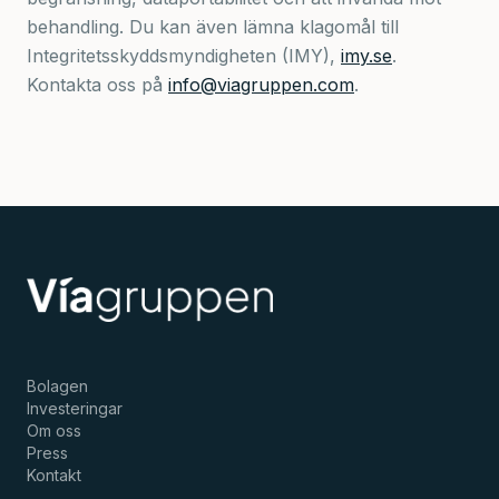
behandling. Du kan även lämna klagomål till
Integritetsskyddsmyndigheten (IMY),
imy.se
.
Kontakta oss på
info@viagruppen.com
.
Bolagen
Investeringar
Om oss
Press
Kontakt