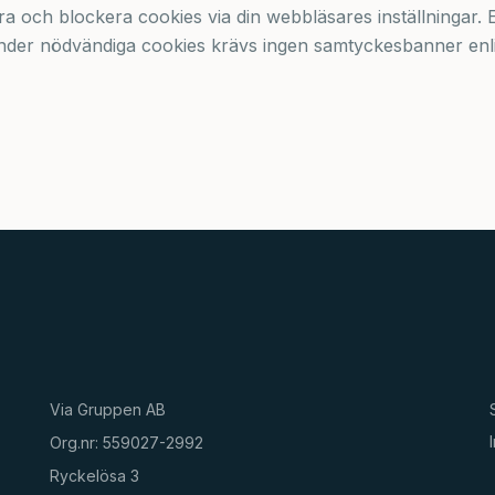
a och blockera cookies via din webbläsares inställningar. 
nder nödvändiga cookies krävs ingen samtyckesbanner enli
Via Gruppen AB
Org.nr: 559027-2992
Ryckelösa 3