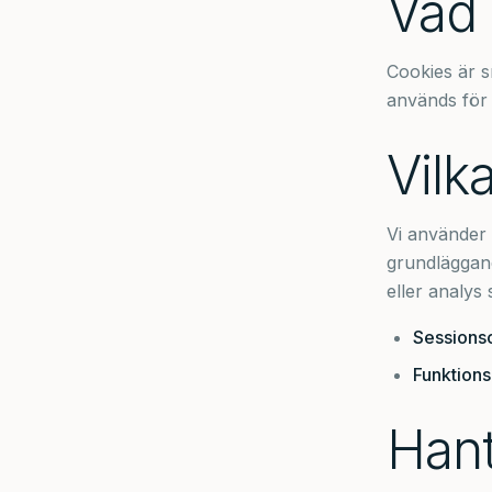
Vad 
Cookies är s
används för 
Vilk
Vi använder
grundläggand
eller analys 
Sessions
Funktion
Hant