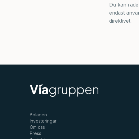
Du kan rader
endast anvä
direktivet.
Bolagen
Investeringar
Om oss
Press