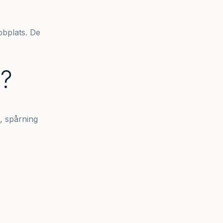
bbplats. De
i?
, spårning