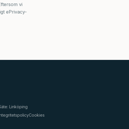
Eftersom vi
gt ePrivacy-
Säte: Linköping
Integritetspolicy
Cookies